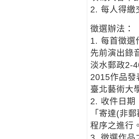
2. 每人得
徵選辦法：
1. 每首徵
先前演出錄音
淡水郵政2-
2015作品
臺北藝術大
2. 收件日
「寄達(非
程序之進行
3. 徵選作