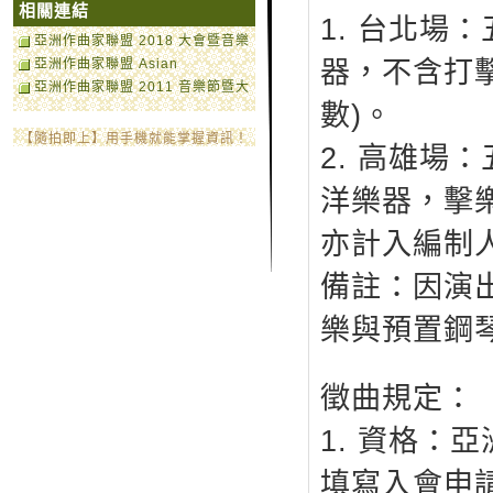
相關連結
1. 台北場
亞洲作曲家聯盟 2018 大會暨音樂
節官方網站 35th ACL
器，不含打
亞洲作曲家聯盟 Asian
Conference and Festival
Composers League
亞洲作曲家聯盟 2011 音樂節暨大
Official Website
數)。
會網站
【隨拍即上】用手機就能掌握資訊！
2. 高雄場
洋樂器，擊
亦計入編制人
備註：因演
樂與預置鋼
徵曲規定：
1. 資格：
填寫入會申